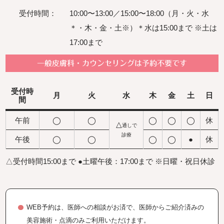
受付時間：
10:00〜13:00／15:00〜18:00（月・火・水
＊・木・金・土※）＊水は15:00まで ※土は
17:00まで
一般皮膚科・カウンセリングは予約不要です
受付
時
月
火
水
木
金
土
日
間
午前
◯
◯
◯
◯
◯
休
△
通しで
診療
午後
◯
◯
◯
◯
●
休
△受付時間15:00まで
●土曜午後：17:00まで
※日曜・祝日休診
WEB予約は、医師への相談がお済で、医師からご紹介済みの
美容施術・点滴のみご利用いただけます。